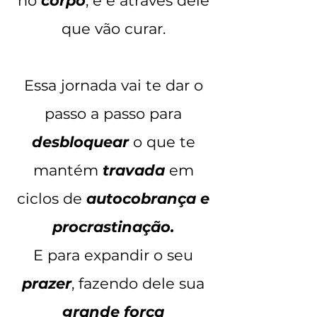
no
corpo
, e é através dele
que vão curar.
Essa jornada vai te dar o
passo a passo para
desbloquear
o que te
mantém
travada
em
ciclos de
autocobrança e
procrastinação.
E para expandir o seu
prazer
, fazendo dele sua
grande força