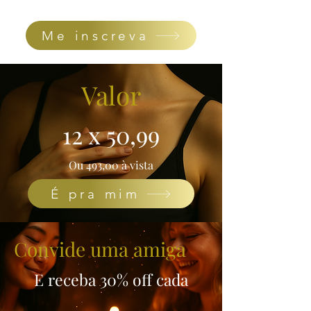
Me inscreva
Valor
12 x 50,99
Ou 493,00 à vista
É pra mim
Convide uma amiga
E receba 30% off cada